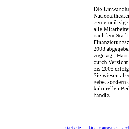
Die Umwandlun
Nationaltheate
gemeinnützige
alle Mitarbeit
nachdem Stadt 
Finanzierungsz
2008 abgegebe
zugesagt, Haust
durch Verzicht
bis 2008 erfol
Sie wiesen abe
gebe, sondern 
kulturellen B
handle.
startseite
aktuelle ausgabe
arc