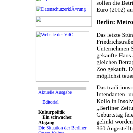
sollen die Bet
Euro (2002) au
Berlin: Metr
Das letzte Stü
Friedrichstraß
Unternehmen St
gekaufte Haus 
gleichen Betr
Zoo gekauft. D
möglichst teue
Das traditions
Intendanten- u
Kollo in Insol
Editorial
„Berliner Zeitu
Geburtstag fei
Ein schwacher
gelinkt worden
Abgang
360 Angestellt
Die Situation der Berliner