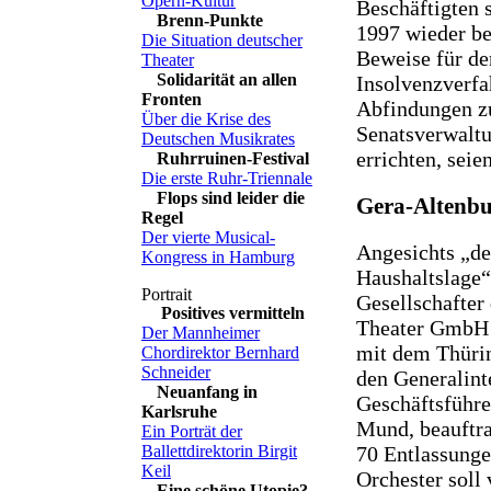
Opern-Kultur
Beschäftigten 
Brenn-Punkte
1997 wieder be
Die Situation deutscher
Beweise für den
Theater
Solidarität an allen
Insolvenzverfa
Fronten
Abfindungen zu
Über die Krise des
Senatsverwalt
Deutschen Musikrates
errichten, sei
Ruhrruinen-Festival
Die erste Ruhr-Triennale
Flops sind leider die
Gera-Altenb
Regel
Der vierte Musical-
Angesichts „de
Kongress in Hamburg
Haushaltslage“
Gesellschafter
Positives vermitteln
Theater GmbH
Der Mannheimer
mit dem Thüri
Chordirektor Bernhard
Schneider
den Generalint
Neuanfang in
Geschäftsführe
Karlsruhe
Mund, beauftra
Ein Porträt der
Ballettdirektorin Birgit
70 Entlassung
Keil
Orchester soll 
Eine schöne Utopie?