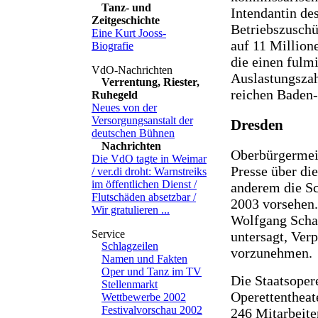
Tanz- und
Intendantin de
Zeitgeschichte
Betriebszuschü
Eine Kurt Jooss-
auf 11 Million
Biografie
die einen fulm
Auslastungszahl
Verrentung, Riester,
reichen Baden
Ruhegeld
Neues von der
Versorgungsanstalt der
Dresden
deutschen Bühnen
Nachrichten
Oberbürgermeis
Die VdO tagte in Weimar
Presse über di
/ ver.di droht: Warnstreiks
im öffentlichen Dienst /
anderem die Sc
Flutschäden absetzbar /
2003 vorsehen.
Wir gratulieren ...
Wolfgang Schal
untersagt, Verp
Schlagzeilen
vorzunehmen.
Namen und Fakten
Oper und Tanz im TV
Die Staatsopere
Stellenmarkt
Operettentheat
Wettbewerbe 2002
Festivalvorschau 2002
246 Mitarbeite