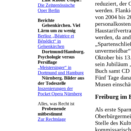
reduziert, der
Die Zeitgenössische
werden. Flankie
Oper Berlin
von 2004 bis 2
personalkoste
Gelsenkirchen. Viel
Haustarifvertr
Lärm um zu wenig
Berlioz „Béatrice et
werden, da and
Bénédict“ in
„Spartenschlie
Gelsenkirchen
unvermeidbar“ 
Dortmund/Hamburg.
Oktober bis 13
Psychologie versus
Persiflage
sein Jubiläum 
„Meistersinger“ in
Buch samt CD 
Dortmund und Hamburg
Fünf Tage danac
Nürnberg. Bilder aus
der Todeszelle
Musen einschä
Inszenierungen der
Pocket Opera Nürnberg
Freiburg im 
Als erste Spar
Probenende
mitbestimmt
Oberbürgermeis
Zur Rechtslage
Stelle des Kul
kommissarisch m