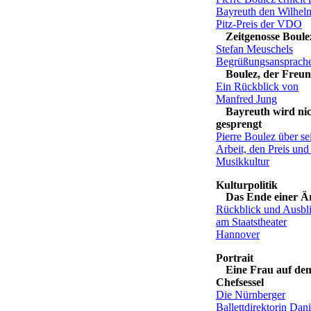
Bayreuth den Wilhel
Pitz-Preis der VDO
Zeitgenosse Boule
Stefan Meuschels
Begrüßungsansprach
Boulez, der Freu
Ein Rückblick von
Manfred Jung
Bayreuth wird ni
gesprengt
Pierre Boulez über se
Arbeit, den Preis und
Musikkultur
Das Ende einer Ä
Rückblick und Ausbl
am Staatstheater
Hannover
Eine Frau auf de
Chefsessel
Die Nürnberger
Ballettdirektorin Dani