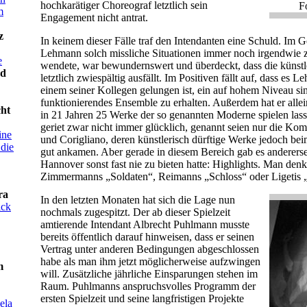
hochkarätiger Choreograf letztlich sein
F
m
Engagement nicht antrat.
z
In keinem dieser Fälle traf den Intendanten eine Schuld. Im G
Lehmann solch missliche Situationen immer noch irgendwie
e
wendete, war bewundernswert und überdeckt, dass die künstl
nd
letztlich zwiespältig ausfällt. Im Positiven fällt auf, dass e
einem seiner Kollegen gelungen ist, ein auf hohem Niveau s
funktionierendes Ensemble zu erhalten. Außerdem hat er alle
cht
in 21 Jahren 25 Werke der so genannten Moderne spielen las
geriet zwar nicht immer glücklich, genannt seien nur die Ko
ine
und Corigliano, deren künstlerisch dürftige Werke jedoch be
 die
gut ankamen. Aber gerade in diesem Bereich gab es andererse
Hannover sonst fast nie zu bieten hatte: Highlights. Man den
Zimmermanns „Soldaten“, Reimanns „Schloss“ oder Ligetis
ra
In den letzten Monaten hat sich die Lage nun
ick
nochmals zugespitzt. Der ab dieser Spielzeit
amtierende Intendant Albrecht Puhlmann musste
bereits öffentlich darauf hinweisen, dass er seinen
Vertrag unter anderen Bedingungen abgeschlossen
habe als man ihm jetzt möglicherweise aufzwingen
m
will. Zusätzliche jährliche Einsparungen stehen im
Raum. Puhlmanns anspruchsvolles Programm der
ersten Spielzeit und seine langfristigen Projekte
ela