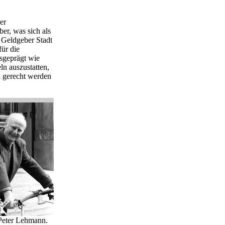
er
er, was sich als
r Geldgeber Stadt
für die
sgeprägt wie
eln auszustatten,
 gerecht werden
Peter Lehmann.