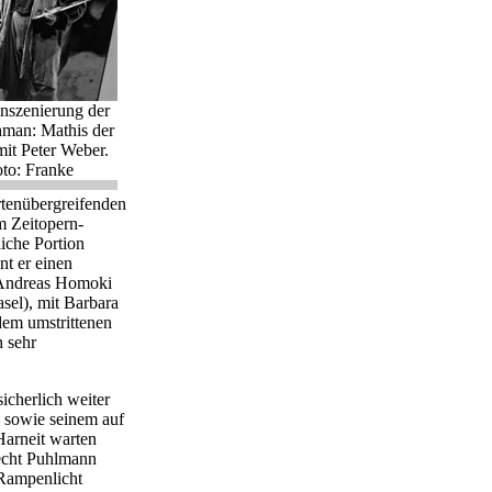
Inszenierung der
man: Mathis der
it Peter Weber.
to: Franke
rtenübergreifenden
 Zeitopern-
iche Portion
nt er einen
 Andreas Homoki
el), mit Barbara
dem umstrittenen
h sehr
icherlich weiter
 sowie seinem auf
 Harneit warten
echt Puhlmann
 Rampenlicht