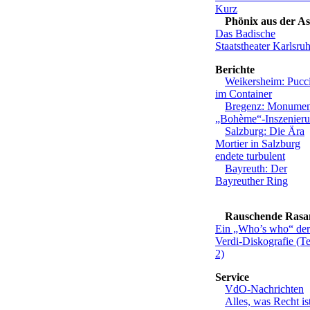
Kurz
Phönix aus der A
Das Badische
Staatstheater Karlsru
Weikersheim: Pucc
im Container
Bregenz: Monumen
„Bohème“-Inszenier
Salzburg: Die Ära
Mortier in Salzburg
endete turbulent
Bayreuth: Der
Bayreuther Ring
Rauschende Rasa
Ein „Who’s who“ der
Verdi-Diskografie (Te
2)
VdO-Nachrichten
Alles, was Recht is