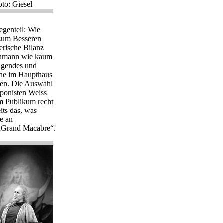
oto: Giesel
egenteil: Wie
 zum Besseren
erische Bilanz
s Lehmann wie kaum
ingendes und
ine im Haupthaus
sen. Die Auswahl
mponisten Weiss
im Publikum recht
its das, was
ke an
 „Grand Macabre“.