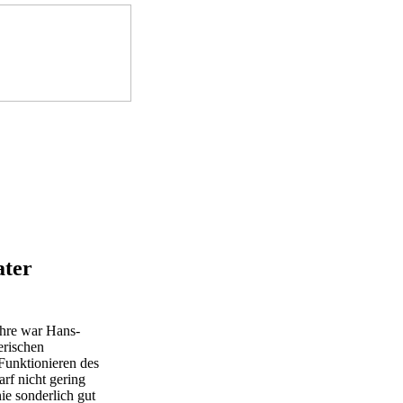
ater
ahre war Hans-
erischen
Funktionieren des
rf nicht gering
ie sonderlich gut