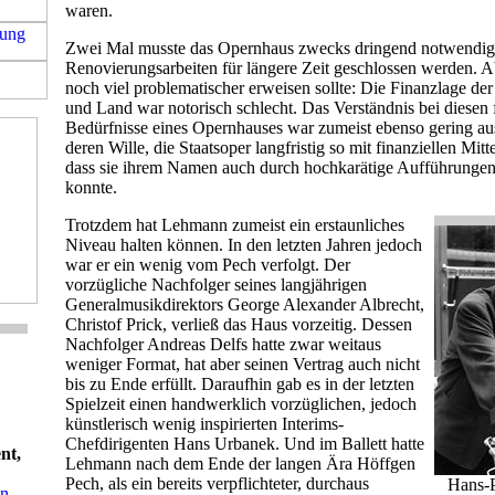
waren.
Zwei Mal musste das Opernhaus zwecks dringend notwendig
Renovierungsarbeiten für längere Zeit geschlossen werden. Ab
noch viel problematischer erweisen sollte: Die Finanzlage de
und Land war notorisch schlecht. Das Verständnis bei diesen 
Bedürfnisse eines Opernhauses war zumeist ebenso gering au
deren Wille, die Staatsoper langfristig so mit finanziellen Mitt
dass sie ihrem Namen auch durch hochkarätige Aufführungen
konnte.
Trotzdem hat Lehmann zumeist ein erstaunliches
Niveau halten können. In den letzten Jahren jedoch
war er ein wenig vom Pech verfolgt. Der
vorzügliche Nachfolger seines langjährigen
Generalmusikdirektors George Alexander Albrecht,
Christof Prick, verließ das Haus vorzeitig. Dessen
Nachfolger Andreas Delfs hatte zwar weitaus
weniger Format, hat aber seinen Vertrag auch nicht
bis zu Ende erfüllt. Daraufhin gab es in der letzten
Spielzeit einen handwerklich vorzüglichen, jedoch
künstlerisch wenig inspirierten Interims-
Chefdirigenten Hans Urbanek. Und im Ballett hatte
nt,
Lehmann nach dem Ende der langen Ära Höffgen
Pech, als ein bereits verpflichteter, durchaus
Hans-
in