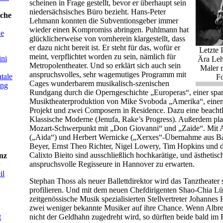
scheinen in Frage gestellt, bevor er überhaupt sein
niedersächsisches Büro bezieht. Hans-Peter
sche
Lehmann konnten die Subventionsgeber immer
wieder einen Kompromiss abringen. Puhlmann hat
he
glücklicherweise von vornherein klargestellt, dass
er dazu nicht bereit ist. Er steht für das, wofür er
Letzte 
meint, verpflichtet worden zu sein, nämlich für
ini
Ära Leh
Metropolentheater. Und so erklärt sich auch sein
Maler m
anspruchsvolles, sehr wagemutiges Programm mit
tale
Fo
Cages wunderbarem musikalisch-szenischen
ung
Rundgang durch die Operngeschichte „Europeras“, einer spa
Musiktheaterproduktion von Mike Svoboda „Amerika“, einem
Projekt und zwei Composern in Residence. Dazu eine beachtl
Klassische Moderne (Jenufa, Rake’s Progress). Außerdem pla
Mozart-Schwerpunkt mit „Don Giovanni“ und „Zaide“. Mit
(„Aida“) und Herbert Wernicke („Xerxes“-Übernahme aus Bas
Beyer, Ernst Theo Richter, Nigel Lowery, Tim Hopkins und 
Calixto Bieito sind ausschließlich hochkarätige, und ästhetisc
nz
anspruchsvolle Regisseure in Hannover zu erwarten.
il
Stephan Thoss als neuer Ballettdirektor wird das Tanztheater s
profilieren. Und mit dem neuen Chefdirigenten Shao-Chia Lü
zeitgenössische Musik spezialisierten Stellvertreter Johannes
zwei weniger bekannte Musiker auf ihre Chance. Wenn Albr
nicht der Geldhahn zugedreht wird, so dürften beide bald im
t