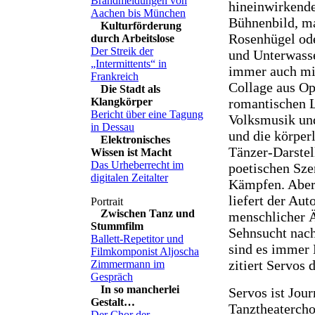
Brandmeldungen von
hineinwirkende
Aachen bis München
Bühnenbild, ma
Kulturförderung
Rosenhügel ode
durch Arbeitslose
Der Streik der
und Unterwass
„Intermittents“ in
immer auch mi
Frankreich
Collage aus Op
Die Stadt als
romantischen L
Klangkörper
Bericht über eine Tagung
Volksmusik un
in Dessau
und die körper
Elektronisches
Tänzer-Darstel
Wissen ist Macht
Das Urheberrecht im
poetischen Sze
digitalen Zeitalter
Kämpfen. Aber 
liefert der Au
Zwischen Tanz und
menschlicher Ä
Stummfilm
Sehnsucht nach
Ballett-Repetitor und
sind es immer
Filmkomponist Aljoscha
zitiert Servos 
Zimmermann im
Gespräch
In so mancherlei
Servos ist Jour
Gestalt…
Tanztheatercho
Der Chor der