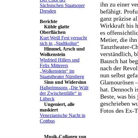
ihn zu einer v
Sächsischen Staatsoper
befähigt. Profu
Dresden
ganz präzise al
Wirkkraft bis h
Kühle glatte
es offensichtli
Oberflächen
Kurt Weill Fest versucht
Metier, die ihn
sich in „Stadtkultur“
Tanztheater-C
Himmel, Arsch und
verständlich, b
Wolkenstein
Winfried Hillers und
Bausch hat beg
Felix Mitterers
nach der Revol
„Wolkenstein“ im
nun selbst gef
Staatstheater Nürnberg
Glamourösen – 
Sinn und Widersinn
Hallgrimssons „Die Wält
hat. Dennoch i
der Zwischenfälle“ in
Beste, was bis
Lübeck
geschrieben wu
Ungeniert, alle
Fotos des Ex-T
maskiert
Venezianische Nacht in
Cottbus
Musik-Collagen von