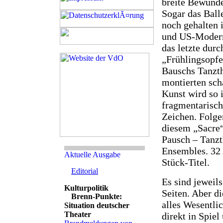
breite Bewunde
Sogar das Balle
noch gehalten 
und US-Modern
das letzte dur
„Frühlingsopfe
Bauschs Tanzth
montierten sch
Kunst wird so i
fragmentarisch
Zeichen. Folge
diesem „Sacre
Pausch – Tanzt
Ensembles. 32 
Stück-Titel.
Editorial
Es sind jeweils
Seiten. Aber d
Brenn-Punkte:
alles Wesentlic
Situation deutscher
Theater
direkt in Spie