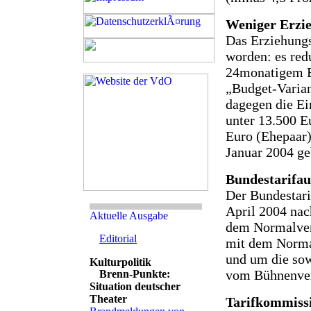
Weniger Erzi
Das Erziehungs
worden: es redu
24monatigem Be
„Budget-Varian
dagegen die E
unter 13.500 E
Euro (Ehepaar)
Januar 2004 ge
Bundestarifau
Der Bundestari
April 2004 nac
dem Normalvert
Editorial
mit dem Normal
und um die so
vom Bühnenver
Brenn-Punkte:
Situation deutscher
Theater
Tarifkommissi