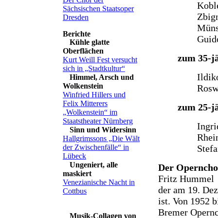
Kobl
Sächsischen Staatsoper
Zbig
Dresden
Müns
Guido
Kühle glatte
Oberflächen
zum 35-j
Kurt Weill Fest versucht
sich in „Stadtkultur“
Ildi
Himmel, Arsch und
Wolkenstein
Rosw
Winfried Hillers und
Felix Mitterers
zum 25-j
„Wolkenstein“ im
Staatstheater Nürnberg
Ingri
Sinn und Widersinn
Rhei
Hallgrimssons „Die Wält
Stefa
der Zwischenfälle“ in
Lübeck
Ungeniert, alle
Der Operncho
maskiert
Fritz Hummel
Venezianische Nacht in
der am 19. Dez
Cottbus
ist. Von 1952 
Bremer Opernch
Musik-Collagen von