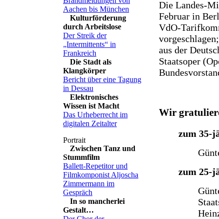
Brandmeldungen von
Die Landes-Mit
Aachen bis München
Februar in Berl
Kulturförderung
VdO-Tarifkommi
durch Arbeitslose
Der Streik der
vorgeschlagen; 
„Intermittents“ in
aus der Deutsc
Frankreich
Staatsoper (Op
Die Stadt als
Klangkörper
Bundesvorstan
Bericht über eine Tagung
in Dessau
Elektronisches
Wissen ist Macht
Wir gratulie
Das Urheberrecht im
digitalen Zeitalter
zum 35-j
Zwischen Tanz und
Günt
Stummfilm
Ballett-Repetitor und
zum 25-j
Filmkomponist Aljoscha
Zimmermann im
Günt
Gespräch
Staat
In so mancherlei
Gestalt…
Hein
Der Chor der