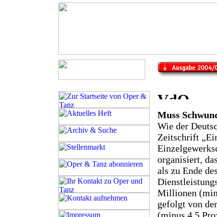
Muss Schwund
Wie der Deuts
Zeitschrift „Ei
Einzelgewerksc
organisiert, d
als zu Ende des
Dienstleistung
Millionen (min
gefolgt von de
(minus 4,5 Pro