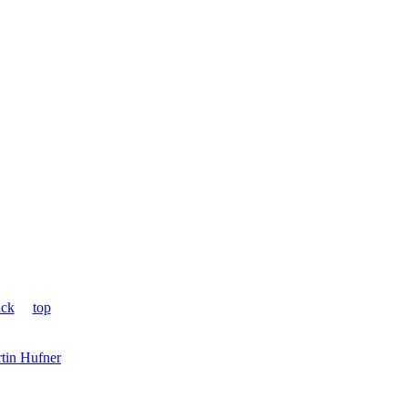
ück
top
tin Hufner