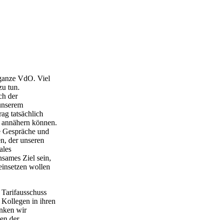
 ganze VdO. Viel
zu tun.
ch der
unserem
ag tatsächlich
t annähern können.
le Gespräche und
n, der unseren
ales
sames Ziel sein,
einsetzen wollen
 Tarifausschuss
Kollegen in ihren
anken wir
gen der