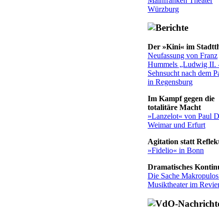
Mainfranken Theater
Würzburg
Der »Kini« im Stadtt
Neufassung von Franz
Hummels „Ludwig II. 
Sehnsucht nach dem Pa
in Regensburg
Im Kampf gegen die
totalitäre Macht
»Lanzelot« von Paul D
Weimar und Erfurt
Agitation statt Reflek
»Fidelio« in Bonn
Dramatisches Konti
Die Sache Makropulo
Musiktheater im Revie