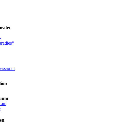
heater
-
radies“
essau in
tion
nuum
s am
r