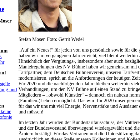
 Moser
Stefan Moser. Foto: Gerrit Wedel
„Auf ein Neues!“ für jeden von uns persönlich sowie für die
äum
haben wir im vergangenen Jahr erreicht, viel bleibt weiterhin 
s
Hinsichtlich der Vergütungs-, insbesondere aber auch bezügli
ahr
Mantelregelungen des NV Bühne haben wir gemeinsam mit 
Tarifpartner, dem Deutschen Bühnenverein, unseren Tarifvertr
auf
modernisieren, sprich an die Anforderungen der heutigen Zei
Für 2020 und die nachfolgenden Jahre bleiben weiterhin vie
telle
Verhandlungen, um den NV Bühne auf einen Stand zu bringe
igung und
Mitgliedern – „obwohl Künstler“ – dennoch ein nahezu norm
(Familien-)Leben ermöglicht. Das wird für 2020 unser gemein
en
für das wir uns mit viel Energie, Nervenstärke und Ausdauer 
 keine
und müssen!
ofonie
Im letzten Jahr wurden der Bundestarifausschuss, der Mittlere
und der Bundesvorstand überwiegend wiedergewählt und die 
Ämtern bestätigt. Für das Vertrauen und die Unterstützung d
ausdrücklich an dieser Stelle unseren Kolleginnen und Kolle