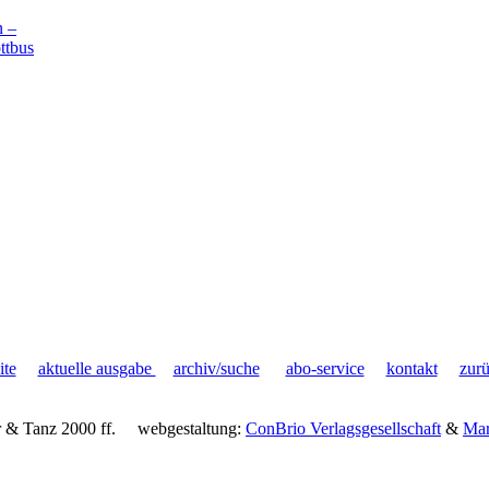
 –
ttbus
ite
aktuelle ausgabe
archiv/suche
abo-service
kontakt
zur
 & Tanz 2000 ff.
webgestaltung:
ConBrio Verlagsgesellschaft
&
Mar