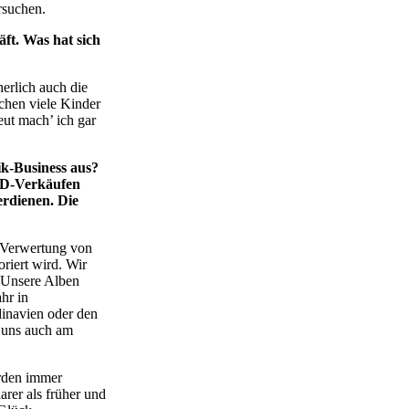
rsuchen.
äft. Was hat sich
herlich auch die
chen viele Kinder
eut mach’ ich gar
ik-Business aus?
CD-Verkäufen
rdienen. Die
e Verwertung von
riert wird. Wir
 Unsere Alben
hr in
dinavien oder den
 uns auch am
erden immer
arer als früher und