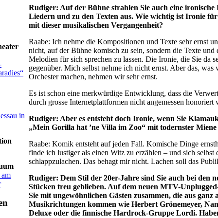
Rudiger: Auf der Bühne strahlen Sie auch eine ironische 
Liedern und zu den Texten aus. Wie wichtig ist Ironie f
mit dieser musikalischen Vergangenheit?
Raabe: Ich nehme die Kompositionen und Texte sehr ernst u
heater
nicht, auf der Bühne komisch zu sein, sondern die Texte und 
Melodien für sich sprechen zu lassen. Die Ironie, die Sie da s
-
gegenüber. Mich selbst nehme ich nicht ernst. Aber das, was 
radies“
Orchester machen, nehmen wir sehr ernst.
Es ist schon eine merkwürdige Entwicklung, dass die Verwe
durch grosse Internetplattformen nicht angemessen honoriert 
essau in
Rudiger: Aber es entsteht doch Ironie, wenn Sie Klamau
„Mein Gorilla hat ’ne Villa im Zoo“ mit todernster Miene
tion
Raabe: Komik entsteht auf jeden Fall. Komische Dinge ernsth
finde ich lustiger als einen Witz zu erzählen – und sich selbst 
schlappzulachen. Das behagt mir nicht. Lachen soll das Publ
nuum
s am
Rudiger: Dem Stil der 20er-Jahre sind Sie auch bei den 
r
Stücken treu geblieben. Auf dem neuen MTV-Unplugged
Sie mit ungewöhnlichen Gästen zusammen, die aus ganz 
Musikrichtungen kommen wie Herbert Grönemeyer, Na
Deluxe oder die finnische Hardrock-Gruppe Lordi. Haben