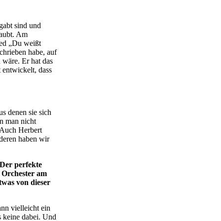
gabt sind und
laubt. Am
ied „Du weißt
chrieben habe, auf
n wäre. Er hat das
 entwickelt, dass
us denen sie sich
n man nicht
. Auch Herbert
deren haben wir
„Der perfekte
t Orchester am
twas von dieser
n vielleicht ein
s keine dabei. Und