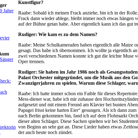
Kunstfigur?
ager
0 Jahre
Raabe: Sobald ich meinen Frack anziehe, bin ich in der Roll
Frack dann wieder ablege, bleibt immer noch etwas hängen 
auf der Bühne getan habe. Aber eigentlich kann ich das gut t
Rudiger: Wie kam es zu dem Namen?
evier
Raabe: Meine Schulkameraden haben eigentlich alle Matze o
gesagt. Das habe ich übernommen. Ich wollte ja eigentlich an
ikum
zwei verschiedenen Namen konnte ich gut die leichte Muse v
 Sänger
Oper trennen.
Rudiger: Sie haben im Jahr 1986 noch als Gesangsstudent
Palast Orchester mitgegründet, um die Musik aus den G
Check:
Zwanzigerjahren zu spielen. Warum diese Schlager, waru
bach
Raabe: Ich hatte immer schon ein Faible für dieses Repertoire
Mess-diener war, habe ich mir zuhause den Hochzeitszylinder
aufgesetzt und mit einem Freund am Klavier bei bunten Abe
Papagei frisst keine harten Eier“ gesungen. Als ich dann zu
nach Berlin gekommen bin, fand ich auf dem Flohmarkt Orche
dieser alten Schlager. Diese Sachen spielten wir bei Student
von Beginn an sehr gut an. Diese Lieder haben etwas Zeitlose
rektorin
der auch heute noch zündet.
m