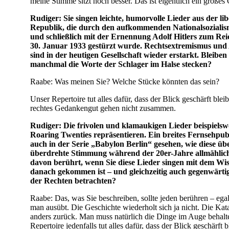
meine Stimme sitzt noch besser. Das ist eigentlich ein großes
Rudiger: Sie singen leichte, humorvolle Lieder aus der l
Republik, die durch den aufkommenden Nationalsozialis
und schließlich mit der Ernennung Adolf Hitlers zum Re
30. Januar 1933 gestürzt wurde. Rechtsextremismus und
sind in der heutigen Gesellschaft wieder er­starkt. Bleibe
manchmal die Worte der Schlager im Halse stecken?
Raabe: Was meinen Sie? Welche Stücke könnten das sein?
Unser Repertoire tut alles dafür, dass der Blick geschärft bleib
rechtes Gedankengut gehen nicht zusammen.
Rudiger: Die frivolen und klamaukigen Lieder beispielswei
Roaring Twenties repräsentieren. Ein breites Fernsehpub
auch in der Serie „Babylon Berlin“ gesehen, wie diese üb
überdrehte Stimmung während der 20er-Jahre allmählich 
davon berührt, wenn Sie diese Lieder singen mit dem Wi
danach gekommen ist – und gleichzeitig auch gegenwärti
der Rechten betrachten?
Raabe: Das, was Sie beschreiben, sollte jeden berühren – ega
man ausübt. Die Geschichte wiederholt sich ja nicht. Die Ka
anders zurück. Man muss natürlich die Dinge im Auge behalt
Repertoire jedenfalls tut alles dafür, dass der Blick geschärft 