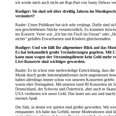
ich werde mich auch nicht am Rap-Part von Samy Deluxe ve
Rudiger: Sie sind seit über dreißig Jahren im Musikgesch
verändert?
Raabe: Unser Publikum hat sich sehr verjüngt. Dafür sind sic
neu geschriebenen Stücke verantwortlich. Es kommen inzwis
ins Konzert. Verse wie „Ich bin ein Fisch im Ozean“ oder „H
nichts“ gefallen Erwachsenen und Kindern gleichermaßen.
Rudiger: Und wie fällt Ihr allgemeiner Blick auf das Mus
Es hat bekanntlich große Veränderungen gegeben. Mit 
kann man wegen der Streamingdienste kein Geld mehr ve
Live-Konzerte sind wichtiger geworden.
Raabe: Es ist schon eine merkwürdige Entwicklung, dass di
Musik durch große Internetplattformen nicht angemessen hono
haben allerdings immer schon von unseren Konzerten gelebt.
waren eher Dreingaben. Mit unseren rund 80 Konzerten im Ja
Deutschland, der Schweiz und Österreich, aber auch in Skan
USA verdienen wir unser Geld. Das lastet uns aus und macht
meisten Spaß.
Die Säle, in denen wir spielen sind größer geworden. Wir w
entspannter. Ich habe das Gefühl, meine Moderationen sind kl