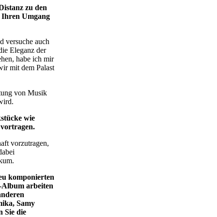
Distanz zu den
ür Ihren Umgang
nd versuche auch
die Eleganz der
ehen, habe ich mir
wir mit dem Palast
rtung von Musik
wird.
kstücke wie
 vortragen.
aft vorzutragen,
dabei
ikum.
neu komponierten
-Album arbeiten
anderen
mika, Samy
 Sie die