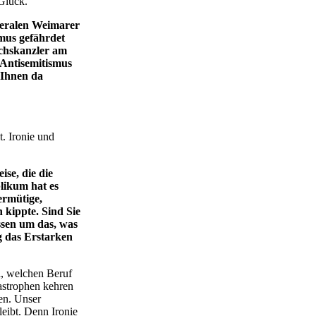
 Glück.
iberalen Weimarer
mus gefährdet
ichskanzler am
 Antisemitismus
n Ihnen da
t. Ironie und
se, die die
likum hat es
ermütige,
kippte. Sind Sie
ssen um das, was
g das Erstarken
l, welchen Beruf
tastrophen kehren
en. Unser
bleibt. Denn Ironie