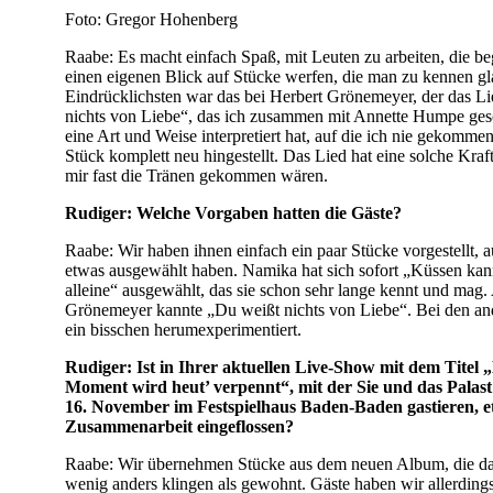
Foto: Gregor Hohenberg
Raabe: Es macht einfach Spaß, mit Leuten zu arbeiten, die be
einen eigenen Blick auf Stücke werfen, die man zu kennen g
Eindrücklichsten war das bei Herbert Grönemeyer, der das L
nichts von Liebe“, das ich zusammen mit Annette Humpe ges
eine Art und Weise interpretiert hat, auf die ich nie gekomme
Stück komplett neu hingestellt. Das Lied hat eine solche Kraft
mir fast die Tränen gekommen wären.
Rudiger: Welche Vorgaben hatten die Gäste?
Raabe: Wir haben ihnen einfach ein paar Stücke vorgestellt, a
etwas ausgewählt haben. Namika hat sich sofort „Küssen kan
alleine“ ausgewählt, das sie schon sehr lange kennt und mag
Grönemeyer kannte „Du weißt nichts von Liebe“. Bei den an
ein bisschen herum­experimentiert.
Rudiger: Ist in Ihrer aktuellen Live-Show mit dem Titel 
Moment wird heut’ verpennt“, mit der Sie und das Palas
16. November im Festspielhaus Baden-Baden gastieren, e
Zusammenarbeit eingeflossen?
Raabe: Wir übernehmen Stücke aus dem neuen Album, die dan
wenig anders klingen als gewohnt. Gäste haben wir allerding