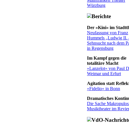
Mainfranken Theater
Würzburg
Der »Kini« im Stadtt
Neufassung von Franz
Hummels „Ludwig II. 
Sehnsucht nach dem Pa
in Regensburg
Im Kampf gegen die
totalitäre Macht
»Lanzelot« von Paul D
Weimar und Erfurt
Agitation statt Reflek
»Fidelio« in Bonn
Dramatisches Konti
Die Sache Makropulo
Musiktheater im Revie