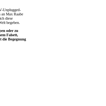
MTV-Unplugged-
n an Max ­Raabe
ich diese
 Welt begeben.
pen oder zu
nem Falsett,
at die Begegnung