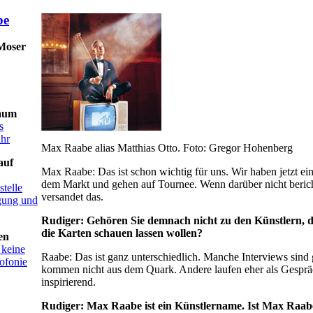
 Moser
äum
s
ahr
Max Raabe alias Matthias Otto. Foto: Gregor Hohenberg
auf
Max Raabe: Das ist schon wichtig für uns. Wir haben jetzt e
dem Markt und gehen auf Tournee. Wenn darüber nicht berich
telle
versandet das.
igung und
Rudiger: Gehören Sie demnach nicht zu den Künstlern, die
die Karten schauen lassen wollen?
en
 keine
Raabe: Das ist ganz unterschiedlich. Manche Interviews sind 
ofonie
kommen nicht aus dem Quark. Andere laufen eher als Gesprä
inspirierend.
Rudiger: Max Raabe ist ein Künstlername. Ist Max Raab