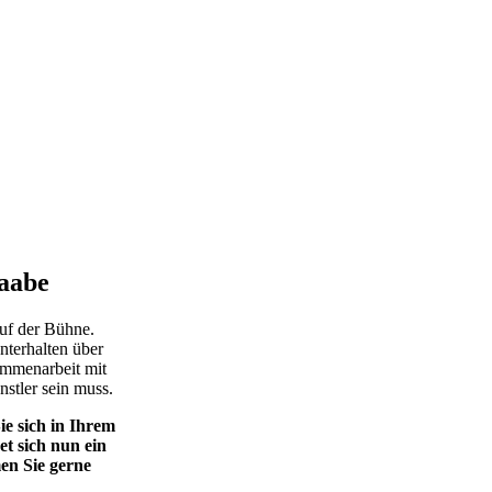
aabe
auf der Bühne.
nterhalten über
ammenarbeit mit
stler sein muss.
e sich in Ihrem
t sich nun ein
en Sie gerne