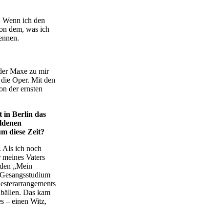
e. Wenn ich den
von dem, was ich
rennen.
der Maxe zu mir
 die Oper. Mit den
on der ernsten
 in Berlin das
oldenen
m diese Zeit?
. Als ich noch
 meines Vaters
nden „Mein
m Gesangsstudium
s­terarrangements
enbällen. Das kam
s – einen Witz,