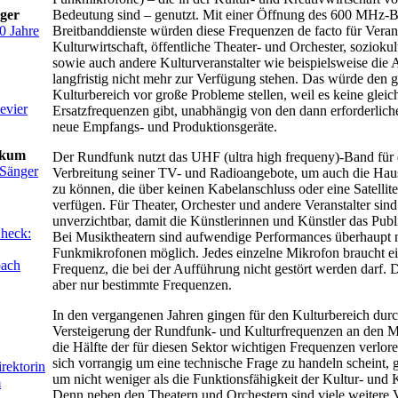
Bedeutung sind – genutzt. Mit einer Öffnung des 600 MHz-B
ager
Breitbanddienste würden diese Frequenzen de facto für Verans
0 Jahre
Kulturwirtschaft, öffentliche Theater- und Orchester, soziokul
sowie auch andere Kulturveranstalter wie beispielsweise die 
langfristig nicht mehr zur Verfügung stehen. Das würde den 
Kulturbereich vor große Probleme stellen, weil es keine glei
evier
Ersatzfrequenzen gibt, unabhängig von den dann erforderliche
neue Empfangs- und Produktionsgeräte.
ikum
Der Rundfunk nutzt das UHF (ultra high frequeny)-Band für di
 Sänger
Verbreitung seiner TV- und Radioangebote, um auch die Hau
zu können, die über keinen Kabelanschluss oder eine Satelli
verfügen. Für Theater, Orchester und andere Veranstalter si
unverzichtbar, damit die Künstlerinnen und Künstler das Publ
Check:
Bei Musiktheatern sind aufwendige Performances überhaupt 
Funkmikrofonen möglich. Jedes einzelne Mikrofon braucht ei
bach
Frequenz, die bei der Aufführung nicht gestört werden darf. 
aber nur bestimmte Frequenzen.
In den vergangenen Jahren gingen für den Kulturbereich durc
Versteigerung der Rundfunk- und Kulturfrequenzen an den Mo
die Hälfte der für diesen Sektor wichtigen Frequenzen verlo
sich vorrangig um eine technische Frage zu handeln scheint, 
rektorin
um nicht weniger als die Funktionsfähigkeit der Kultur- und K
m
Denn neben den Theatern und Orchestern sind viele weitere V