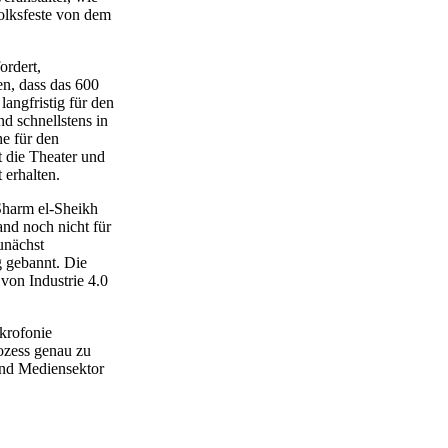
Volksfeste von dem
ordert,
en, dass das 600
angfristig für den
d schnellstens in
e für den
 die Theater und
 erhalten.
Sharm el-Sheikh
and noch nicht für
unächst
g gebannt. Die
von Industrie 4.0
ikrofonie
ozess genau zu
und Mediensektor