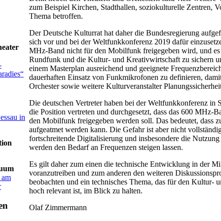
zum Beispiel Kirchen, Stadthallen, soziokulturelle Zentren, 
Thema betroffen.
Der Deutsche Kulturrat hat daher die Bundesregierung aufgef
sich vor und bei der Weltfunkkonferenz 2019 dafür einzusetz
heater
MHz-Band nicht für den Mobilfunk freigegeben wird, und es l
Rundfunk und die Kultur- und Kreativwirtschaft zu sichern un
-
einem Masterplan ausreichend und geeignete Frequenzbereich
radies“
dauerhaften Einsatz von Funkmikrofonen zu definieren, damit
Orchester sowie weitere Kulturveranstalter Planungssicherheit
Die deutschen Vertreter haben bei der Weltfunkkonferenz in 
die Position vertreten und durchgesetzt, dass das 600 MHz-B
essau in
den Mobilfunk freigegeben werden soll. Das bedeutet, dass z
aufgeatmet werden kann. Die Gefahr ist aber nicht vollständi
fortschreitende Digitalisierung und insbesondere die Nutzung 
tion
werden den Bedarf an Frequenzen steigen lassen.
Es gilt daher zum einen die technische Entwicklung in der M
nuum
voranzutreiben und zum anderen den weiteren Diskussionspr
s am
beobachten und ein technisches Thema, das für den Kultur- 
r
hoch relevant ist, im Blick zu halten.
Olaf Zimmermann