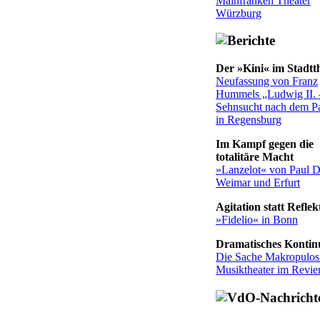
Mainfranken Theater
Würzburg
Der »Kini« im Stadtt
Neufassung von Franz
Hummels „Ludwig II. 
Sehnsucht nach dem Pa
in Regensburg
Im Kampf gegen die
totalitäre Macht
»Lanzelot« von Paul D
Weimar und Erfurt
Agitation statt Reflek
»Fidelio« in Bonn
Dramatisches Konti
Die Sache Makropulo
Musiktheater im Revie