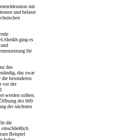
Fernmeldeunion mit
ationen und befasst
technischen
ende
 el-Sheikh ging es
 und
hemensetzung für
enz das
uständig, das zwar
ür die besonderen
n vor der
d
t werden sollten.
 Öffnung des 600
ng der nächsten
ür die
 einschließlich
(zum Beispiel
on hoher