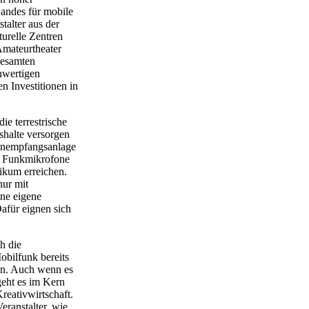
andes für mobile
talter aus der
turelle Zentren
Amateurtheater
gesamten
chwertigen
n Investitionen in
e terrestrische
shalte versorgen
tenempfangsanlage
nd Funkmikrofone
ikum erreichen.
nur mit
ne eigene
Dafür eignen sich
h die
bilfunk bereits
ren. Auch wenn es
geht es im Kern
reativwirtschaft.
eranstalter, wie