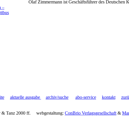
Olaf Zimmermann ist Geschäftsführer des Deutschen Ku
 –
ttbus
ite
aktuelle ausgabe
archiv/suche
abo-service
kontakt
zur
 & Tanz 2000 ff.
webgestaltung:
ConBrio Verlagsgesellschaft
&
Mar