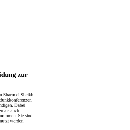
idung zur
en Sharm el Sheikh
ltfunkkonferenzen
ändigen. Dabei
en als auch
enommen. Sie sind
enutzt werden