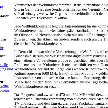
Veranstalter der Weltfunkkonferenzen ist die Internationale 
Sitz in Genf. Sie ist eine Sonderorganisation der Vereinten N
sich als einzige, weltweite Organisation verbindlich mit den 
 Moser
Aspekten von Telekommunikation.
Jede Weltfunkkonferenz legt die Tagesordnung für die komm
Weltkonferenz fest, die vier Jahre später stattfindet. In Sharm
im Oktober und November also nicht nur um die Regelungen
Zuweisungen, die aktuell anstanden, sondern auch um die T
äum
die nächste Weltfunkkonferenz.
s
ahr
In Deutschland war für die Vorbereitung der Weltfunkkonfer
Bundesministerium für Wirtschaft und digitale Infrastruktur z
auf
eine nationale Vorbereitungsgruppe eingerichtet hatte, aber f
Probleme aus dem Kulturbereich nicht sensibilisiert war. Den
telle
Weltkonferenz bestand die Sorge, dass weitere Rundfunk- un
igung und
Kulturfrequenzen (600 MHz-Band) für den Mobilfunk geöffne
Insbesondere von arabischen Staaten kam die Forderung, die
en
MHz-Band für den Mobilfunk verbindlich auf die Tagesordnu
 keine
Weltfunkkonferenz zu setzen.
ofonie
Das Frequenzband zwischen 470 und 694 MHz wird derzeit f
terrestrische Rundfunkverbreitung von audiovisuellen Medien
TV und Radio und den Einsatz drahtloser Produktionsmittel 
Funkmikrofone) – die in der Kultur- und Kreativwirtschaft v