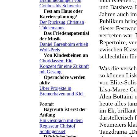
Brandmeldungen von
Cottbus bis Schwerin
und Batsheva-
Fest am Haus oder
Jahren auch im
Karriereplanung?
Publikum bring
Der Rückzug Christian
dieser Festwoc
Thielemanns
Das Friedenspotential
vertreten war.
der Musik
Repertoire, ve
Daniel Barenboim erhielt
zwischen Klass
Wolf-Preis
Von Kindesbeinen an
schlechthin für
Chorklassen: Ein
Konzept für eine Zukunft
Was die verschi
mit Gesang
so können Lisk
Opernchöre werden
von Elite-Soli
aktiv
Über Projekte in
Lisa-Maree Cu
Bremerhaven und Kiel
Alen Bottaini 
heute alles tan
Bayreuth ist erst der
im Ek, brillant
Anfang
darstellerisch 
Ein Gespräch mit dem
Neumeiers kla
Regisseur Christof
Tanzdrama „D
Schlingensief
Diätküche beim