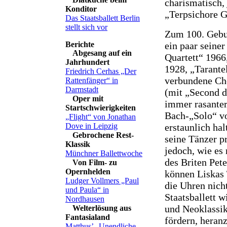
charismatisch, 
Konditor
„Terpsichore G
Das Staatsballett Berlin
stellt sich vor
Zum 100. Gebu
ein paar seine
Abgesang auf ein
Quartett“ 1966
Jahrhundert
1928, „Tarante
Friedrich Cerhas „Der
verbundene Cho
Rattenfänger“ in
Darmstadt
(mit „Second d
Oper mit
immer rasante
Startschwierigkeiten
Bach-„Solo“ vo
„Flight“ von Jonathan
erstaunlich ha
Dove in Leipzig
Gebrochene Rest-
seine Tänzer p
Klassik
jedoch, wie es
Münchner Ballettwoche
des Briten Pet
Von Film- zu
Opernhelden
können Liskas 
Ludger Vollmers „Paul
die Uhren nich
und Paula“ in
Staatsballett w
Nordhausen
und Neoklassik
Welterlösung aus
Fantasialand
fördern, heran
Matthus’ „Unendliche