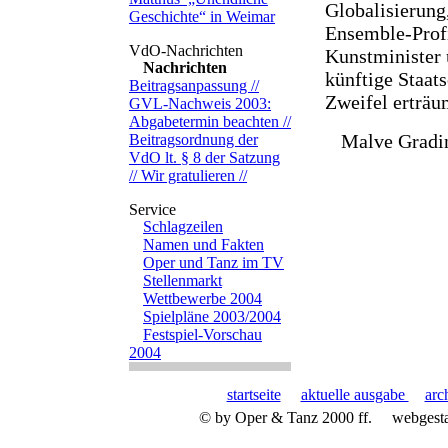
Globalisierung
Geschichte“ in Weimar
Ensemble-Profi
Kunstminister 
Nachrichten
künftige Staat
Beitragsanpassung //
Zweifel erträu
GVL-Nachweis 2003:
Abgabetermin beachten //
Malve Gradi
Beitragsordnung der
VdO lt. § 8 der Satzung
// Wir gratulieren //
Schlagzeilen
Namen und Fakten
Oper und Tanz im TV
Stellenmarkt
Wettbewerbe 2004
Spielpläne 2003/2004
Festspiel-Vorschau
2004
startseite
aktuelle ausgabe
arc
© by Oper & Tanz 2000 ff.
webgest