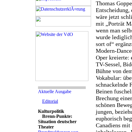
Thomas Goppel 
Entscheidung, 
wäre jetzt schl
mit „Porträt M
wenn man selbs
wurde lediglic
sort of“ ergän
Modern-Dance-M
Oper kreierte:
TV-Sessel, Bid
Bühne von dem 
Vokabular: übe
schnackelnde F
Beinen fuschel
Brechung einer
Editorial
schönen Bewegu
jungen, bezieh
Brenn-Punkte:
euphorisch beg
Situation deutscher
Canadiens mit 
Theater
inhaltsleeren 